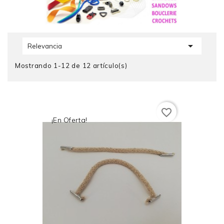

Relevancia
Mostrando 1-12 de 12 artículo(s)
favorite_border
¡En Oferta!