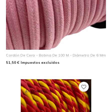
Cordón De Cera - Bobina De 100 M - Diámetro De 6 Mm
51,50 € Impuestos excluidos
favorite_border
¡En Oferta!