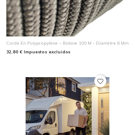
Corde En Polypropylène – Bobine 100 M - Diamètre 6 Mm
32,80 € Impuestos excluidos
favorite_border