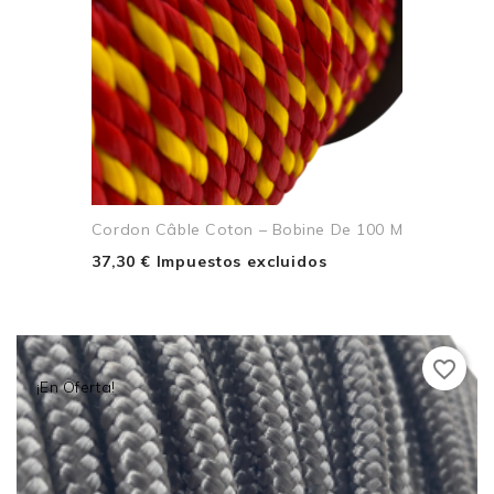
Cordon Câble Coton – Bobine De 100 M
37,30 € Impuestos excluidos
favorite_border
¡En Oferta!