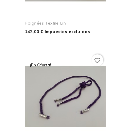
Poignées Textile Lin
142,00 € Impuestos excluidos
favorite_border
¡En Oferta!