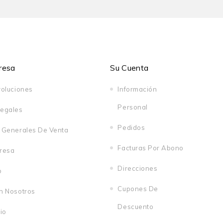
resa
Su Cuenta
voluciones
Información
Personal
Legales
Pedidos
 Generales De Venta
Facturas Por Abono
resa
Direcciones
o
Cupones De
n Nosotros
Descuento
io