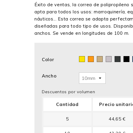
Éxito de ventas, la correa de polipropileno 
apta para todos los usos: marroquinería, eq
náuticos... Esta correa se adapta perfectam
diseñadas para todo tipo de usos. Disponib
anchos. Se vende en longitudes de 100 m.
Color
Amarillo
Naranja
Beige
Plata
Grani
N
Ancho
Descuentos por volumen
Cantidad
Precio unitari
5
44,65 €