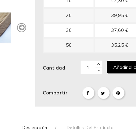
10
42,30 €
20
39,95 €
30
37,60 €
50
35,25 €
Añadir al c
Cantidad
Compartir
Descripción
Detalles Del Producto