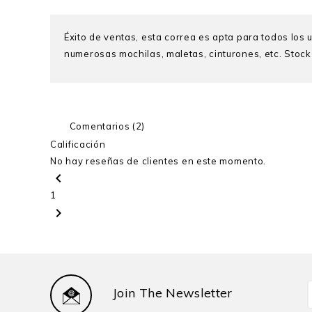
Éxito de ventas, esta correa es apta para todos los u
numerosas mochilas, maletas, cinturones, etc. Sto
Comentarios (2)
Calificación
No hay reseñas de clientes en este momento.
chevron_left
1
chevron_right
Join The Newsletter