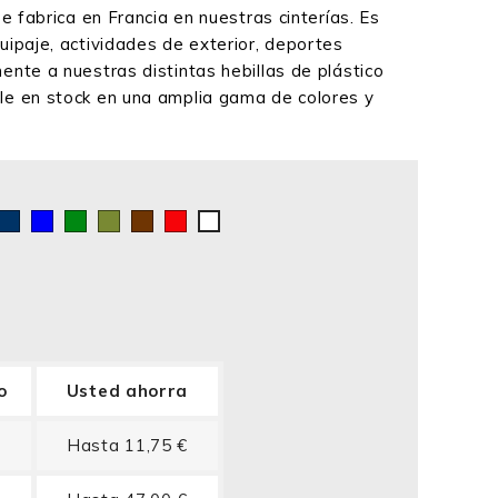
se fabrica en Francia en nuestras cinterías. Es
uipaje, actividades de exterior, deportes
ente a nuestras distintas hebillas de plástico
le en stock en una amplia gama de colores y
to
egro
Azul
Bleu
Verde
Caqui
Chocolate
Rojo
Blanco
marino
Roy
o
Usted ahorra
Hasta 11,75 €