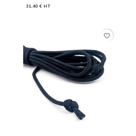
31,40 € HT
favorite_border