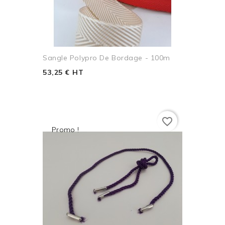
Sangle Polypro De Bordage - 100m
53,25 € HT
favorite_border
Promo !