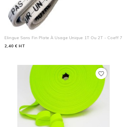
Elingue Sans Fin Plate À Usage Unique 1T Ou 2T - Coeff 7
2,40 € HT
favorite_border