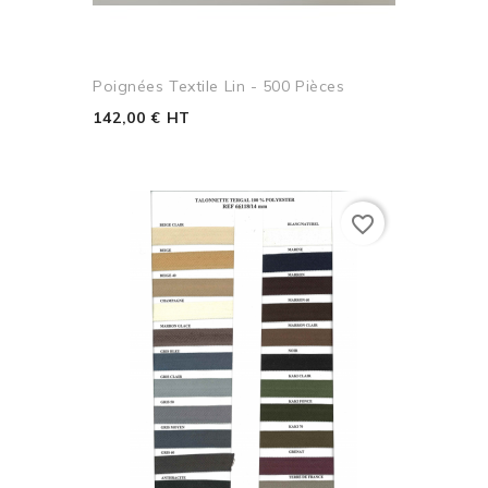
Poignées Textile Lin - 500 Pièces
142,00 € HT
favorite_border