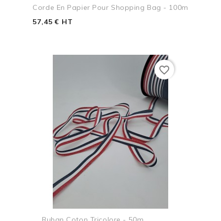
Corde En Papier Pour Shopping Bag - 100m
57,45 € HT
favorite_border
Ruban Coton Tricolore - 50m