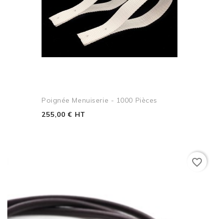
Poignée Menuiserie - 1000 Pièces
255,00 € HT
favorite_border