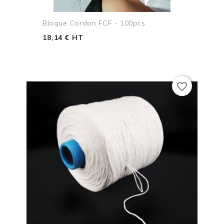
Bloque Cordon FCF - 100pcs
18,14 € HT
favorite_border