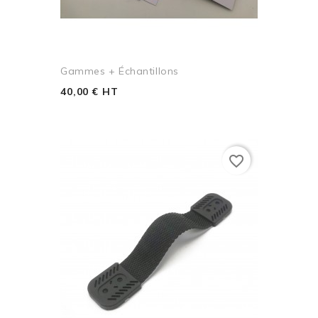
Gammes + Échantillons
40,00 € HT
favorite_border