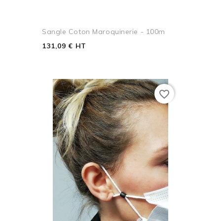
Sangle Coton Maroquinerie - 100m
131,09 € HT
favorite_border