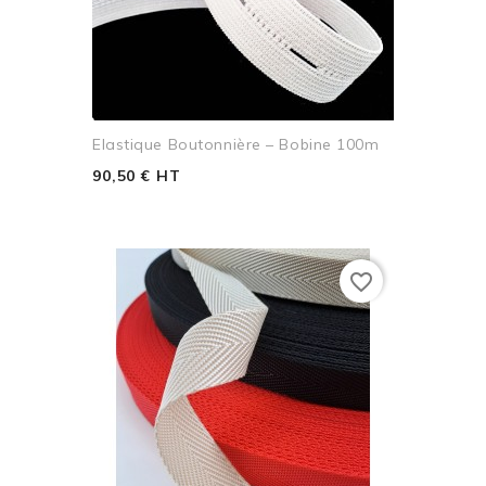
Elastique Boutonnière – Bobine 100m
90,50 € HT
favorite_border