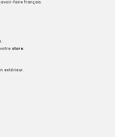
savoir-faire français.
e.
 votre
store
.
n extérieur.