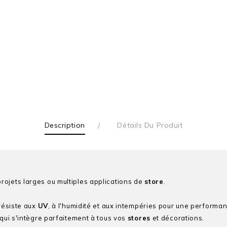
Description
Détails Du Produit
rojets larges ou multiples applications de
store
.
 résiste aux
UV
, à l'humidité et aux intempéries pour une performa
 qui s'intègre parfaitement à tous vos
stores
et décorations.