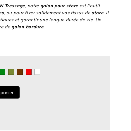
N Tressage
, notre
galon pour store
est l'outil
es
, ou pour fixer solidement vos tissus de
store
. Il
tiques et garantir une longue durée de vie. Un
ère de
galon bordure
.
leu
Vert
Kaki
Chocolat
Rouge
Blanc
oyal
 panier