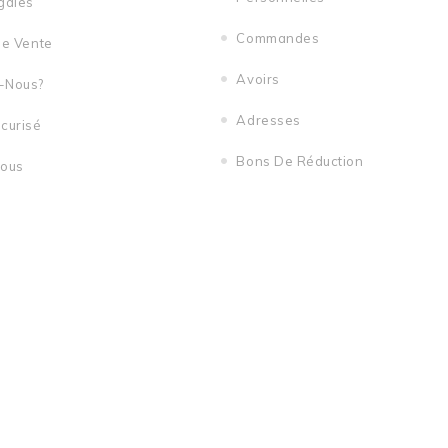
gales
Commandes
De Vente
Avoirs
-Nous?
Adresses
curisé
Bons De Réduction
Nous