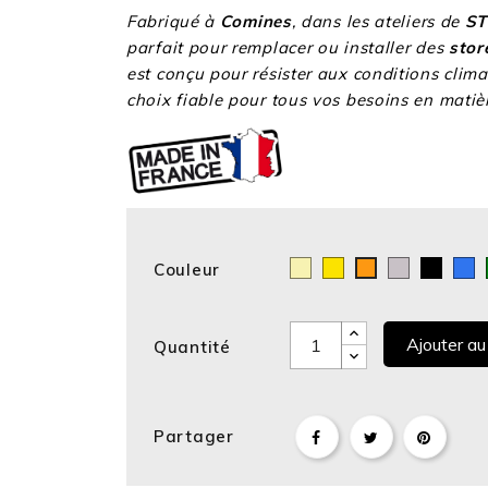
Fabriqué à
Comines
, dans les ateliers de
ST
parfait pour remplacer ou installer des
stor
est conçu pour résister aux conditions clima
choix fiable pour tous vos besoins en mati
Couleur
Ivoire
Jaune
Silver
Noir
B
Orange
r
Ajouter au
Quantité
Partager