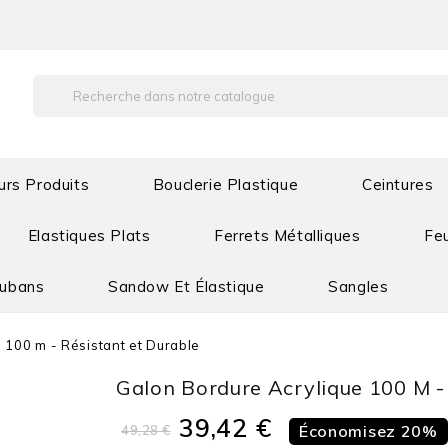
urs Produits
Bouclerie Plastique
Ceintures
Elastiques Plats
Ferrets Métalliques
Feu
Rubans
Sandow Et Élastique
Sangles
 100 m - Résistant et Durable
Galon Bordure Acrylique 100 M -
39,42 €
Économisez 20%
49,28 €