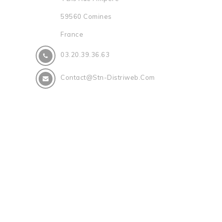
59560 Comines
France
03.20.39.36.63
Contact@stn-Distriweb.com
Informations Personnelles
Commandes
Avoirs
Bons De Réduction
STN 1970 - 2026