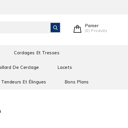
Panier
(0) Produits
Cordages Et Tresses
illard De Cerclage
Lacets
Tendeurs Et Élingues
Bons Plans
m