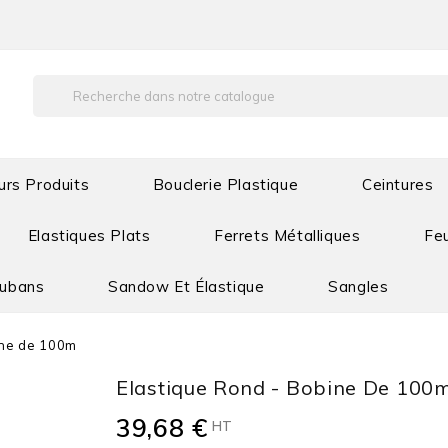
urs Produits
Bouclerie Plastique
Ceintures
Elastiques Plats
Ferrets Métalliques
Feu
Rubans
Sandow Et Élastique
Sangles
ine de 100m
Elastique Rond - Bobine De 100
39,68 €
HT