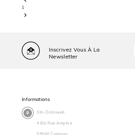
chevron_left
1
chevron_right
Inscrivez Vous À La
Newsletter
Informations
Stn-Distriweb
4 Bis Rue Ampère
59560 Comines