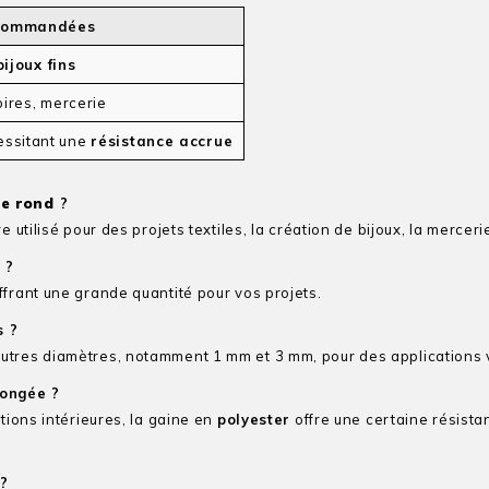
ecommandées
bijoux fins
oires, mercerie
essitant une
résistance accrue
ue rond
?
 utilisé pour des projets textiles, la création de bijoux, la merceri
 ?
offrant une grande quantité pour vos projets.
s ?
utres diamètres, notamment 1 mm et 3 mm, pour des applications 
longée ?
tions intérieures, la gaine en
polyester
offre une certaine résista
?