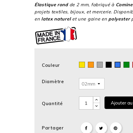
Élastique rond
de 2 mm, fabriqué à
Comine
projets textiles, bijoux, et mercerie. Disponi
en
latex naturel
et une gaine en
polyester
p
Couleur
Jaune
Orange
Poussière
Noir
V
Bleu
royal
Diamètre
Ajouter au
Quantité
Partager