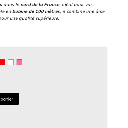
s
dans le
nord de la France
, idéal pour vos
ble en
bobine de 100 mètres
, il combine une âme
our une qualité supérieure.
ert
Rouge
Blanc
Rose
 panier